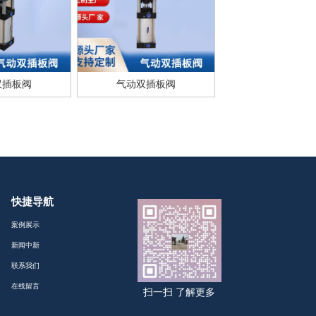
双插板阀
气动双插板阀
快捷导航
案例展示
新闻中新
联系我们
在线留言
扫一扫 了解更多