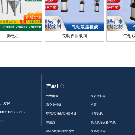
拆包机
气动双插板阀
气动
产品中心
气力输送
旋转供料器
开发区
真空上料机
仓泵
quansheng.com/
空气悬浮磁悬浮鼓风机
罗茨风机
com
除尘器
脱硫脱硝设备/系统
吸灰机/负压除尘系统
旋风除尘器