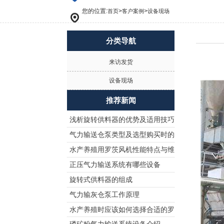
您的位置:
>
>
首页
客户案例
设备现场
分类导航
来访发货
设备现场
推荐新闻
浅析旋转供料器的优势及适用技巧
气力输送仓泵类型及选型购买时的
水产养殖用罗茨风机性能特点与维
注意事项!
正压气力输送系统有哪些设备
护保养
旋转式供料器的组成
气力输灰仓泵工作原理
水产养殖时应该如何选择合适的罗