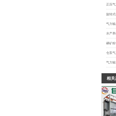
正压气
旋转式
气力输
水产养
磷矿粉
仓泵气
气力输
相关