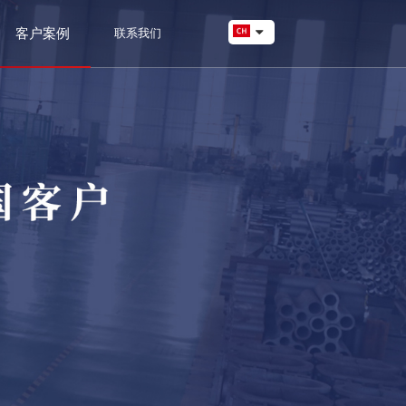
客户案例
联系我们