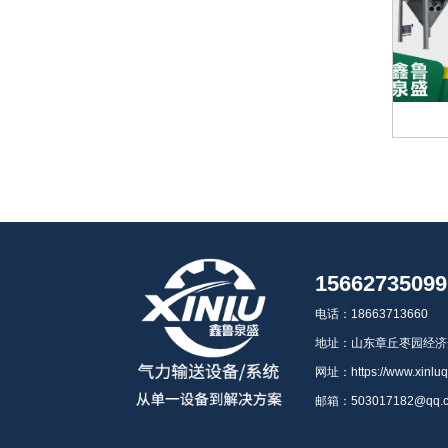
15662735099
电话：18663713660
地址：山东章丘枣园经济
网址：https://www.xinlu
邮箱：503017182@qq.