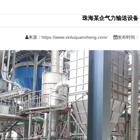
珠海某企气力输送设备
来源：
https://www.xinluquansheng.com/
发布时间：日期