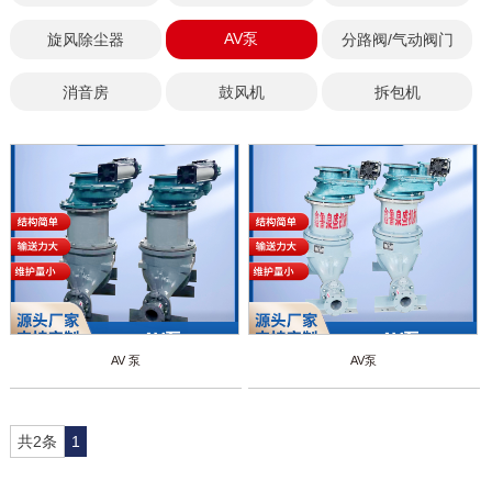
AV泵
旋风除尘器
分路阀/气动阀门
消音房
鼓风机
拆包机
AV 泵
AV泵
共2条
1