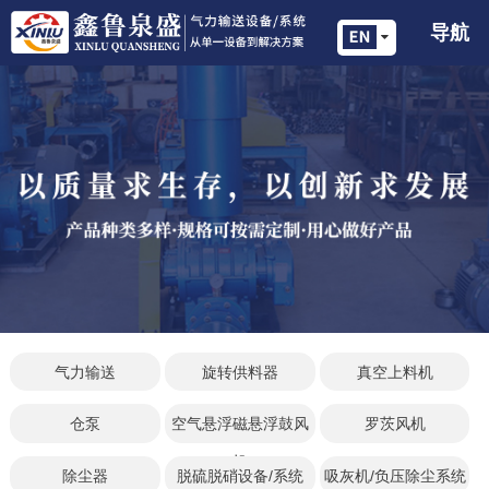
导航
气力输送
旋转供料器
真空上料机
仓泵
空气悬浮磁悬浮鼓风
罗茨风机
机
除尘器
脱硫脱硝设备/系统
吸灰机/负压除尘系统