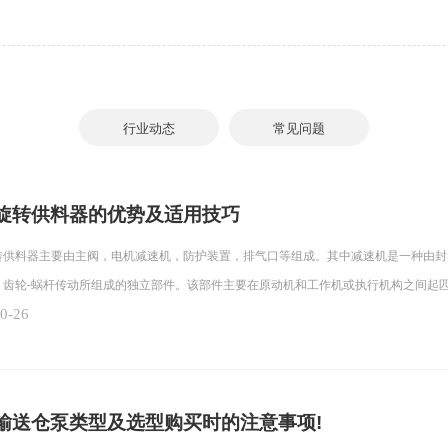
行业动态
常见问题
旋转供料器的优势及适用技巧
料器主要由主阀，电机减速机，防护装置，排气口等组成。其中减速机是一种由封
、齿轮-蜗杆传动所组成的独立部件。该部件主要在原动机和工作机或执行机构之间起
0-26
输送仓泵类型及选型购买时的注意事项!