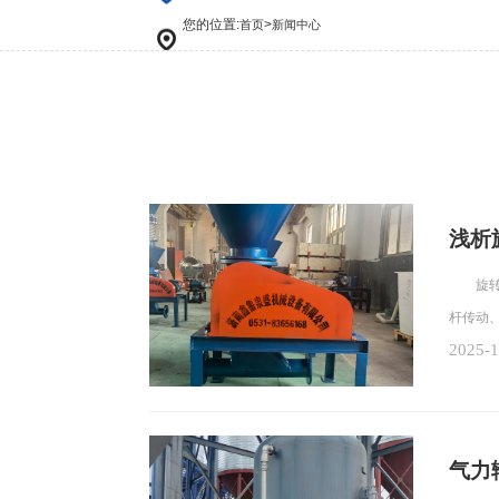
您的位置:
>
首页
新闻中心
浅析
旋转供
杆传动
2025-1
气力