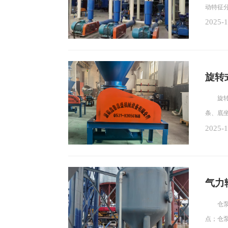
动特征
2025-1
旋转
旋转式
条、底
2025-1
气力
仓泵又
点；仓