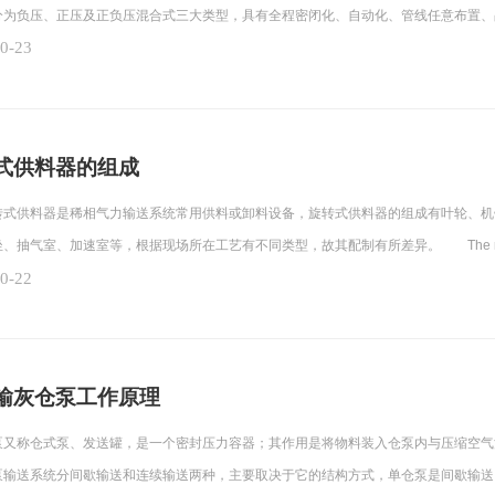
分为负压、正压及正负压混合式三大类型，具有全程密闭化、自动化、管线任意布置、
0-23
式供料器的组成
供料器是稀相气力输送系统常用供料或卸料设备，旋转式供料器的组成有叶轮、机
坐、抽气室、加速室等，根据现场所在工艺有不同类型，故其配制有所差异。 The r
0-22
输灰仓泵工作原理
称仓式泵、发送罐，是一个密封压力容器；其作用是将物料装入仓泵内与压缩空气
泵输送系统分间歇输送和连续输送两种，主要取决于它的结构方式，单仓泵是间歇输送