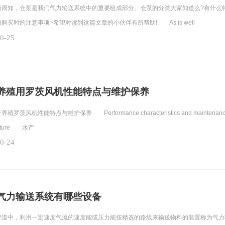
知，仓泵是我们气力输送系统中的重要组成部分。仓泵的分类大家知道么?有什么特
购买时的注意事项~希望对读到这篇文章的小伙伴有所帮助! As is well
0-25
养殖用罗茨风机性能特点与维护保养
茨风机性能特点与维护保养 Performance characteristics and maintenance of 
ulture 水产
0-24
气力输送系统有哪些设备
中，利用一定速度气流的速度能或压力能按精选的路线来输送物料的装置称为气力