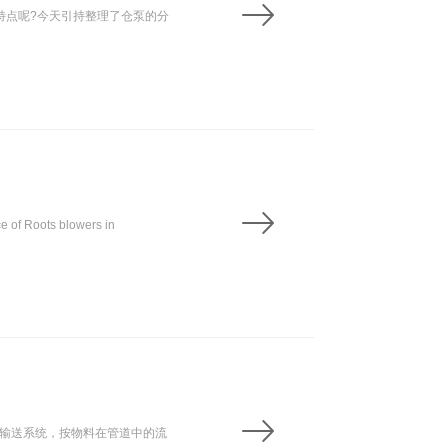
点呢?今天引持整理了仓泵的分
Roots blowers in
输送系统，按物料在管道中的流