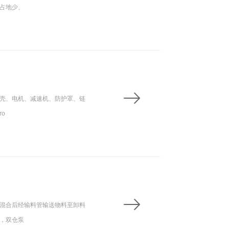
占地少、
壳、电机、减速机、防护罩、链
o
混合后经输料管输送物料至卸料
，双仓泵