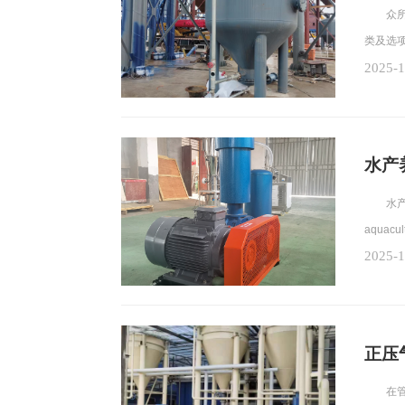
众所周
类及选项
2025-1
水产
水产养殖罗
aquac
2025-1
正压
在管道