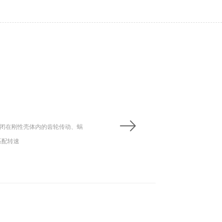
闭在刚性壳体内的齿轮传动、蜗
匹配转速