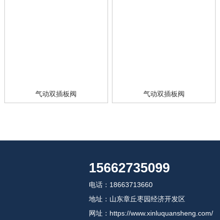
气动双插板阀
气动双插板阀
15662735099
电话：18663713660
地址：山东章丘枣园经济开发区
网址：https://www.xinluquansheng.com/