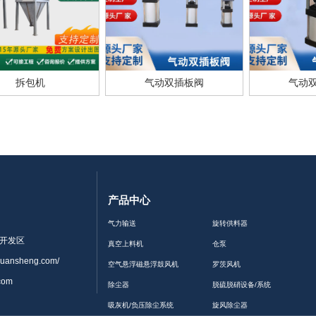
拆包机
气动双插板阀
气动
产品中心
气力输送
旋转供料器
开发区
真空上料机
仓泵
quansheng.com/
空气悬浮磁悬浮鼓风机
罗茨风机
com
除尘器
脱硫脱硝设备/系统
吸灰机/负压除尘系统
旋风除尘器