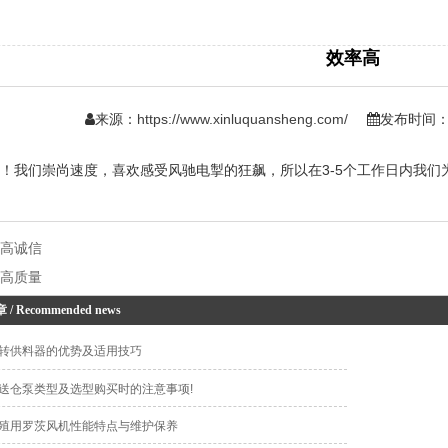
效率高
来源：
https://www.xinluquansheng.com/
发布时间：日
！我们崇尚速度，喜欢感受风驰电掣的狂飙，所以在3-5个工作日内我们
：
高诚信
：
高质量
章
/ Recommended news
转供料器的优势及适用技巧
送仓泵类型及选型购买时的注意事项!
殖用罗茨风机性能特点与维护保养