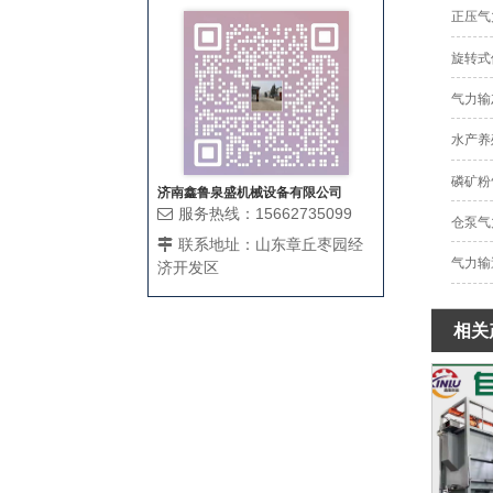
正压气
旋转式
气力输
水产养
磷矿粉
济南鑫鲁泉盛机械设备有限公司
服务热线：15662735099
仓泵气
联系地址：山东章丘枣园经
气力输
济开发区
相关