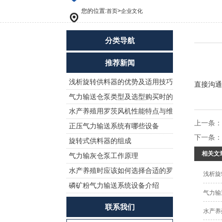
您的位置:
>
首页
企业文化
分类导航
推荐新闻
浅析旋转供料器的优势及适用技巧
直接沟通
气力输送仓泵类型及选型购买时的
水产养殖用罗茨风机性能特点与维
注意事项!
上一条
正压气力输送系统有哪些设备
护保养
下一条
旋转式供料器的组成
相关文
气力输灰仓泵工作原理
水产养殖时应该如何选择合适的罗
浅析旋
磷矿粉气力输送系统设备介绍
茨风机曝气增氧？
气力输
联系我们
水产养