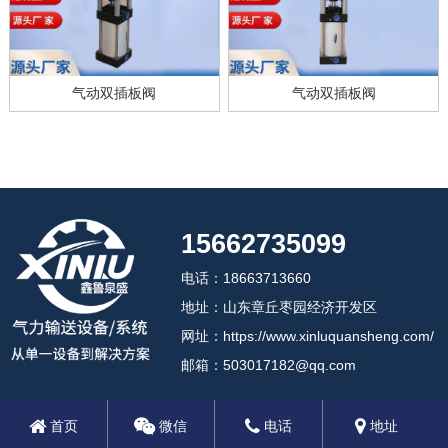
气动双插板阀
气动双插板阀
15662735099
电话：18663713660
地址：山东章丘枣园经济开发区
网址：https://www.xinluquansheng.com/
邮箱：503017182@qq.com
首页
微信
电话
地址
2024 济南鑫鲁泉盛机械设备有限公司
备案号:鲁ICP备18012408号-3
鲁公网安备37018102000806号