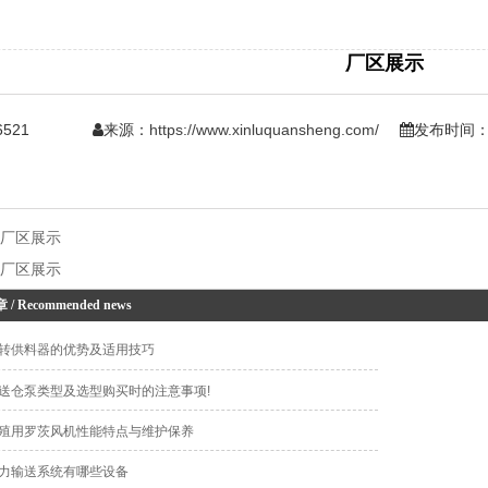
厂区展示
来源：
https://www.xinluquansheng.com/
发布时间：日
：
厂区展示
：
厂区展示
章
/ Recommended news
转供料器的优势及适用技巧
送仓泵类型及选型购买时的注意事项!
殖用罗茨风机性能特点与维护保养
力输送系统有哪些设备