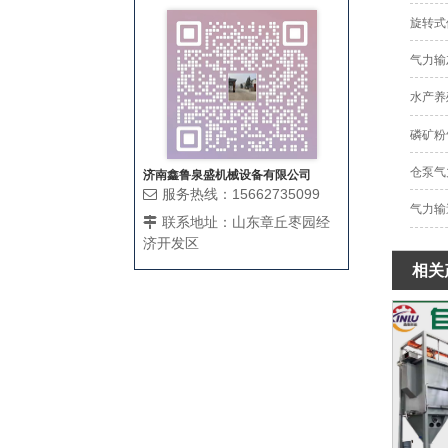
旋转式
气力输
水产养
磷矿粉
仓泵气
济南鑫鲁泉盛机械设备有限公司
服务热线：15662735099
气力输
联系地址：山东章丘枣园经
济开发区
相关