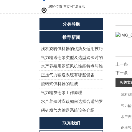
您的位置:
>
首页
厂房展示
分类导航
推荐新闻
浅析旋转供料器的优势及适用技巧
气力输送仓泵类型及选型购买时的
上一条
水产养殖用罗茨风机性能特点与维
注意事项!
下一条
正压气力输送系统有哪些设备
护保养
相关文
旋转式供料器的组成
气力输灰仓泵工作原理
浅析旋
水产养殖时应该如何选择合适的罗
气力输
磷矿粉气力输送系统设备介绍
茨风机曝气增氧？
水产养
联系我们
正压气