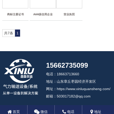
商标注册证书
AAA级信用企业
营业执照
共7条
1
15662735099
电话：18663713660
地址：山东章丘枣园经济开发区
网址：https://www.xinluquansheng.com/
邮箱：503017182@qq.com
首页
微信
电话
地址
2024 济南鑫鲁泉盛机械设备有限公司
备案号:鲁ICP备18012408号-3
鲁公网安备37018102000806号