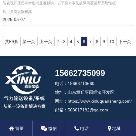
能表现和使用寿命造成显著影响。以下将对常见故障问题进行系统性梳
理，并深入剖析其
2025-05-07
共59条
第一页
上一页
2
3
4
5
6
7
8
9
10
下一页
15662735099
电话：18663713660
地址：山东章丘枣园经济开发区
网址：https://www.xinluquansheng.com/
邮箱：503017182@qq.com
首页
微信
电话
地址
2024 济南鑫鲁泉盛机械设备有限公司
备案号:鲁ICP备18012408号-3
鲁公网安备37018102000806号