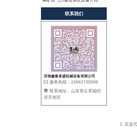
磷矿粉气力输送系统设备介绍
茨风机曝气增氧？
联系我们
济南鑫鲁泉盛机械设备有限公司
服务热线：15662735099
联系地址：山东章丘枣园经
济开发区
2. 压