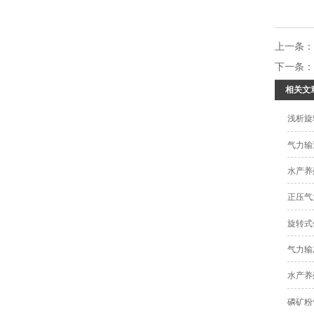
上一条
下一条
相关文
浅析旋
气力输
水产养
正压气
旋转式
气力输
水产养
磷矿粉