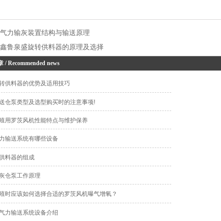
：
气力输灰装置结构与输送原理
：
鑫鲁泉盛旋转供料器的原理及选择
章
/ Recommended news
转供料器的优势及适用技巧
送仓泵类型及选型购买时的注意事项!
殖用罗茨风机性能特点与维护保养
力输送系统有哪些设备
供料器的组成
灰仓泵工作原理
殖时应该如何选择合适的罗茨风机曝气增氧？
气力输送系统设备介绍