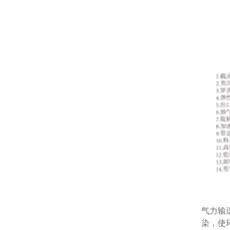
气力输
染，使