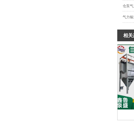
仓泵气
气力输
相关